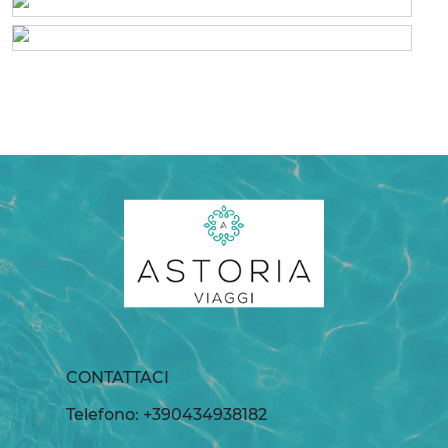
CONTATTACI
Telefono: +390434938182