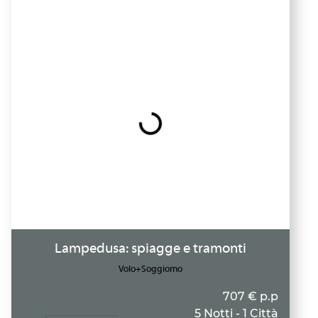
Lampedusa: spiagge e tramonti
Volo+Soggiorno
707 € p.p
5 Notti - 1 Città